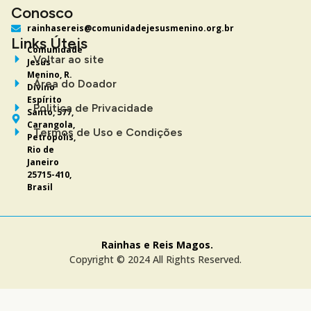
Conosco
rainhasereis@comunidadejesusmenino.org.br
Links Úteis
Comunidade
Voltar ao site
Jesus
Menino, R.
Área do Doador
Divino
Espírito
Politica de Privacidade
Santo, 577,
Carangola,
Termos de Uso e Condições
Petrópolis,
Rio de
Janeiro
25715-410,
Brasil
Rainhas e Reis Magos.
Copyright © 2024 All Rights Reserved.